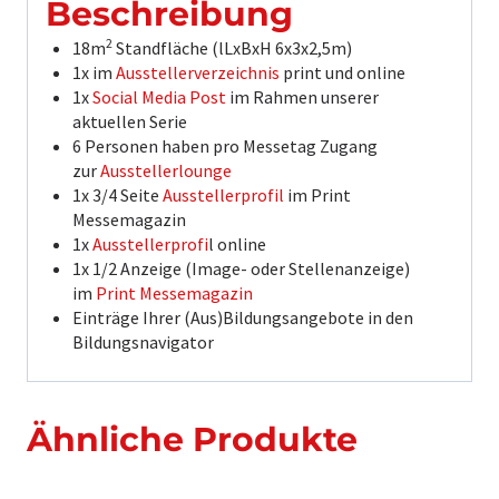
Beschreibung
2
18m
Standfläche (lLxBxH 6x3x2,5m)
1x im
Ausstellerverzeichnis
print und online
1x
Social Media Post
im Rahmen unserer
aktuellen Serie
6 Personen haben pro Messetag Zugang
zur
Ausstellerlounge
1x 3/4 Seite
Ausstellerprofil
im Print
Messemagazin
1x
Ausstellerprofi
l online
1x 1/2 Anzeige (Image- oder Stellenanzeige)
im
Print Messemagazin
Einträge Ihrer (Aus)Bildungsangebote in den
Bildungsnavigator
Ähnliche Produkte