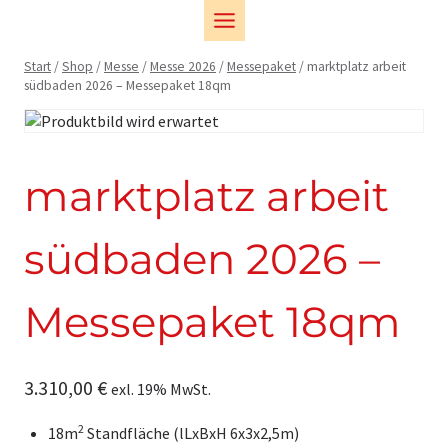
Zum
Inhalt
springen
Start
/
Shop
/
Messe
/
Messe 2026
/
Messepaket
/
marktplatz arbeit
südbaden 2026 – Messepaket 18qm
marktplatz arbeit
südbaden 2026 –
Messepaket 18qm
3.310,00
€
exl. 19% MwSt.
2
18m
Standfläche (lLxBxH 6x3x2,5m)