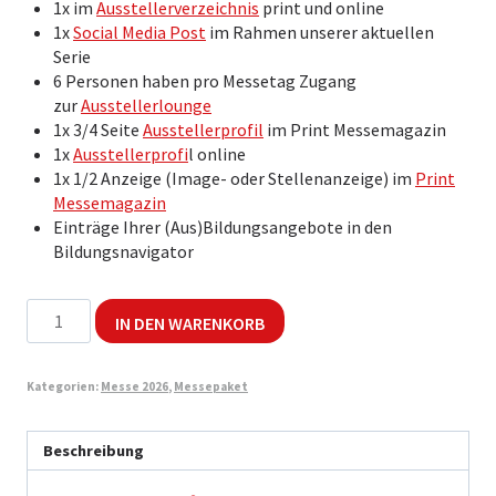
1x im
Ausstellerverzeichnis
print und online
1x
Social Media Post
im Rahmen unserer aktuellen
Serie
6 Personen haben pro Messetag Zugang
zur
Ausstellerlounge
1x 3/4 Seite
Ausstellerprofil
im Print Messemagazin
1x
Ausstellerprofi
l online
1x 1/2 Anzeige (Image- oder Stellenanzeige) im
Print
Messemagazin
Einträge Ihrer (Aus)Bildungsangebote in den
Bildungsnavigator
marktplatz
IN DEN WARENKORB
arbeit
südbaden
2026
Kategorien:
Messe 2026
,
Messepaket
-
Messepaket
Beschreibung
18qm
Menge