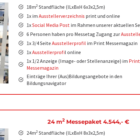
2
18m
Standfläche (lLxBxH 6x3x2,5m)
1x im
Ausstellerverzeichnis
print und online
1x
Social Media Post
im Rahmen unserer aktuellen Se
6 Personen haben pro Messetag Zugang zur
Ausstell
1x 3/4 Seite
Ausstellerprofil
im Print Messemagazin
1x
Ausstellerprofi
l online
1x 1/2 Anzeige (Image- oder Stellenanzeige) im
Print
Messemagazin
Einträge Ihrer (Aus)Bildungsangebote in den
Bildungsnavigator
2
24 m
Messepaket 4.544,-
€
2
24m
Standfläche (lLxBxH 8x3x2,5m)