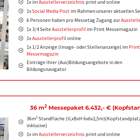
1x im
Ausstellerverzeichnis
print und online
1x
Social Media Post
im Rahmen unserer aktuellen Se
6 Personen haben pro Messetag Zugang zur
Ausstell
1x 3/4 Seite
Ausstellerprofil
im Print Messemagazin
1x
Ausstellerprofi
l online
1x 1/2 Anzeige (Image- oder Stellenanzeige) im
Print
Messemagazin
Einträge Ihrer (Aus)Bildungsangebote in den
Bildungsnavigator
2
36 m
Messepaket 6.432,-
€
(Kopfsta
2
36m
Standfläche (lLxBxH 6x6x2,5m)(Kopfstandplat
inklusive)
1x im
Ausstellerverzeichnis
print und online