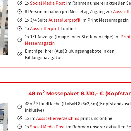
1x
Social Media Post
im Rahmen unserer aktuellen Se
8 Personen haben pro Messetag Zugang zur
Ausstell
1x 3/4 Seite
Ausstellerprofil
im Print Messemagazin
1x
Ausstellerprofi
l online
1x 1/1 Anzeige (Image- oder Stellenanzeige) im
Print
Messemagazin
Einträge Ihrer (Aus)Bildungsangebote in den
Bildungsnavigator
2
48 m
Messepaket 8.310,-
€
(Kopfstan
2
48m
Standfläche (lLxBxH 8x6x2,5m)(Kopfstandzusc
inklusive)
1x im
Ausstellerverzeichnis
print und online
1x
Social Media Post
im Rahmen unserer aktuellen Se