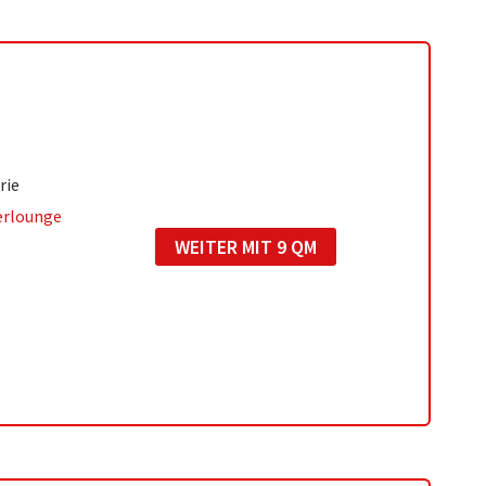
rie
erlounge
WEITER MIT 9 QM