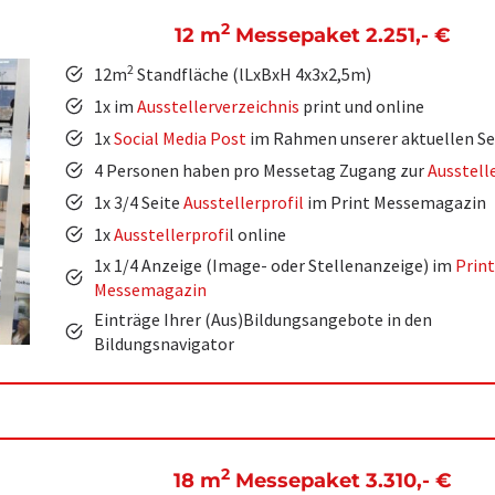
2
12 m
Messepaket 2.251,-
€
2
12m
Standfläche (lLxBxH 4x3x2,5m)
1x im
Ausstellerverzeichnis
print und online
1x
Social Media Post
im Rahmen unserer aktuellen Se
4 Personen haben pro Messetag Zugang zur
Ausstell
1x 3/4 Seite
Ausstellerprofil
im Print Messemagazin
1x
Ausstellerprofi
l online
1x 1/4 Anzeige (Image- oder Stellenanzeige) im
Print
Messemagazin
Einträge Ihrer (Aus)Bildungsangebote in den
Bildungsnavigator
2
18 m
Messepaket 3.310,-
€