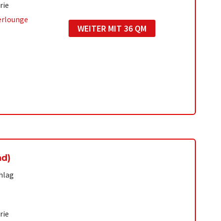
rie
erlounge
WEITER MIT 36 QM
d)
hlag
rie