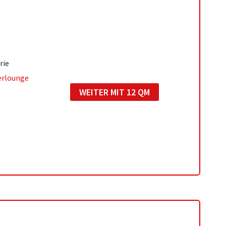
rie
erlounge
WEITER MIT 12 QM