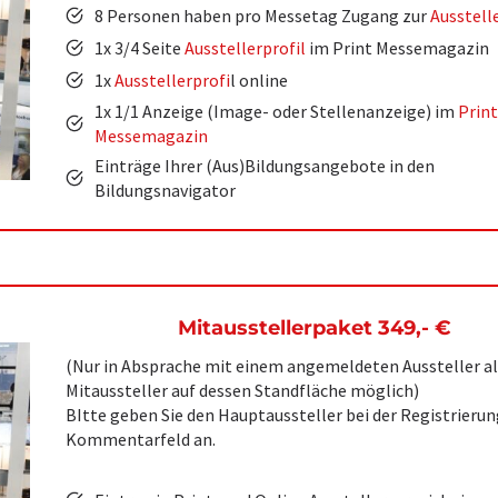
8 Personen haben pro Messetag Zugang zur
Ausstell
1x 3/4 Seite
Ausstellerprofil
im Print Messemagazin
1x
Ausstellerprofi
l online
1x 1/1 Anzeige (Image- oder Stellenanzeige) im
Print
Messemagazin
Einträge Ihrer (Aus)Bildungsangebote in den
Bildungsnavigator
Mitausstellerpaket 349,-
€
(Nur in Absprache mit einem angemeldeten Aussteller al
Mitaussteller auf dessen Standfläche möglich)
BItte geben Sie den Hauptaussteller bei der Registrierun
Kommentarfeld an.