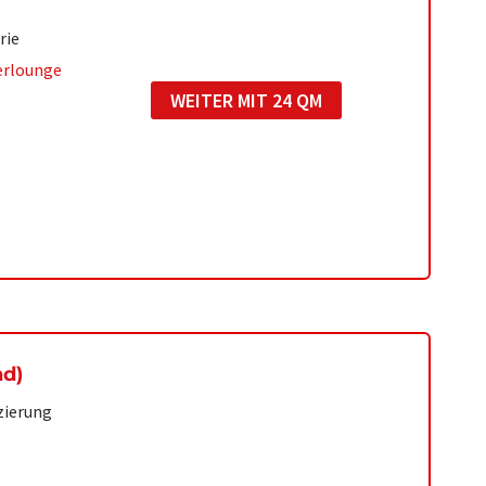
rie
erlounge
WEITER MIT 24 QM
nd)
zierung