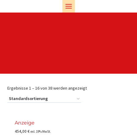
Zum
Inhalt
springen
Shop
Ergebnisse 1 – 16 von 38 werden angezeigt
Anzeige
454,00
€
exl. 19% MwSt.