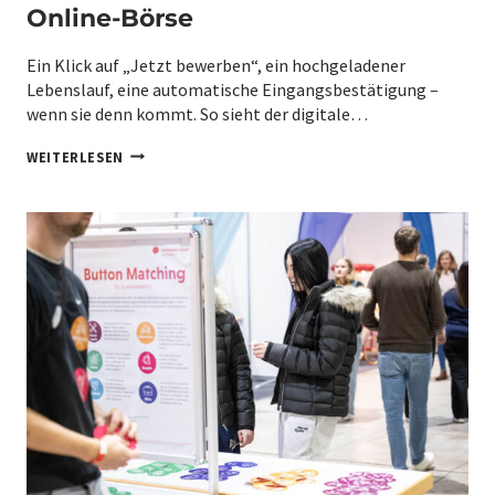
Online-Börse
Ein Klick auf „Jetzt bewerben“, ein hochgeladener
Lebenslauf, eine automatische Eingangsbestätigung –
wenn sie denn kommt. So sieht der digitale…
P
WEITERLESEN
E
R
S
Ö
N
L
I
C
H
Ü
B
E
R
Z
E
U
G
T