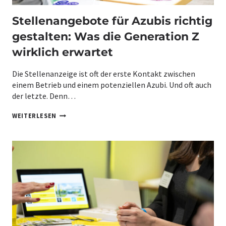
:
W
Stellenangebote für Azubis richtig
A
R
gestalten: Was die Generation Z
U
M
wirklich erwartet
D
E
Die Stellenanzeige ist oft der erste Kontakt zwischen
R
M
einem Betrieb und einem potenziellen Azubi. Und oft auch
E
der letzte. Denn…
S
S
S
WEITERLESEN
E
T
A
E
U
L
F
L
T
E
R
N
I
A
T
N
T
G
B
E
E
B
I
O
M
T