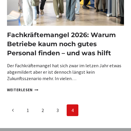
D
2
E
6
N
N
:
O
8
C
W
H
E
A
Fachkräftemangel 2026: Warum
G
U
E
Betriebe kaum noch gutes
S
,
Z
D
Personal finden – und was hilft
U
I
B
E
I
Der Fachkräftemangel hat sich zwar im letzen Jahr etwas
H
L
E
abgemildert aber er ist dennoch längst kein
D
U
E
Zukunftsszenario mehr. In vielen…
T
N
E
D
F
WEITERLESEN
W
E
A
I
C
R
H
K
Seitennavigation
K
Vorherige
1
2
3
4
L
R
I
Ä
Seite
C
F
H
T
F