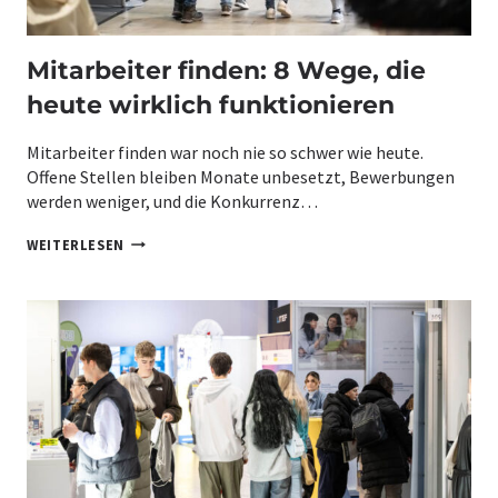
E
Ü
R
D
S
B
Mitarbeiter finden: 8 Wege, die
C
A
H
D
heute wirklich funktionieren
W
E
I
N
E
Mitarbeiter finden war noch nie so schwer wie heute.
:
R
S
Offene Stellen bleiben Monate unbesetzt, Bewerbungen
I
O
G
werden weniger, und die Konkurrenz…
F
E
I
R
M
WEITERLESEN
N
W
I
D
I
T
E
R
A
N
D
R
B
B
E
E
T
I
R
T
I
E
E
R
B
F
E
I
2
N
0