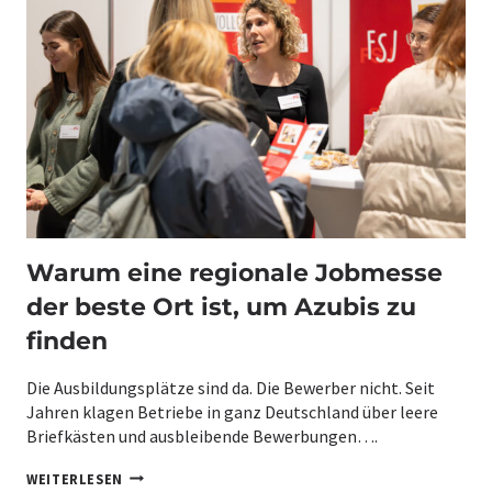
:
E
S
W
S
J
A
U
E
S
C
D
D
H
E
I
T
O
E
:
N
G
7
L
E
F
I
N
E
N
E
H
E
R
L
-
A
E
B
T
R
Ö
Warum eine regionale Jobmesse
I
,
R
O
D
S
der beste Ort ist, um Azubis zu
N
I
E
Z
E
finden
W
B
I
E
R
Die Ausbildungsplätze sind da. Die Bewerber nicht. Seit
T
K
R
Jahren klagen Betriebe in ganz Deutschland über leere
L
I
Briefkästen und ausbleibende Bewerbungen….
I
E
C
B
W
H
WEITERLESEN
E
A