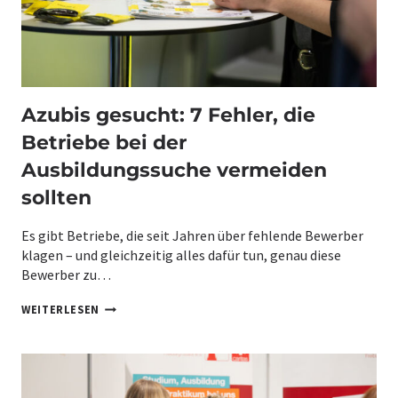
A
E
Z
F
U
Ü
B
R
I
A
R
Z
E
U
Azubis gesucht: 7 Fehler, die
C
B
R
I
Betriebe bei der
U
S
I
R
Ausbildungssuche vermeiden
T
I
I
sollten
C
N
H
G
T
M
Es gibt Betriebe, die seit Jahren über fehlende Bewerber
I
E
klagen – und gleichzeitig alles dafür tun, genau diese
G
H
G
Bewerber zu…
R
E
B
S
A
R
WEITERLESEN
T
Z
I
A
U
N
L
B
G
T
I
T
E
S
A
N
G
L