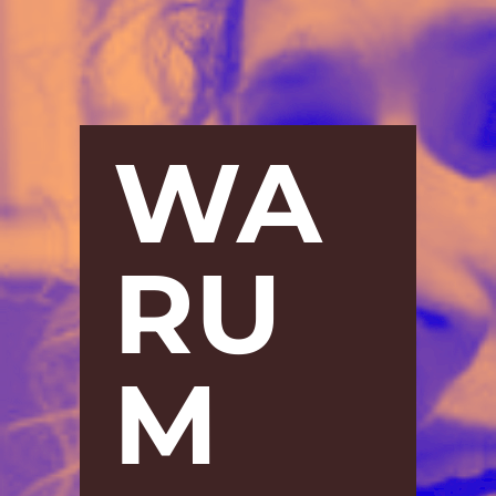
WA
RU
M