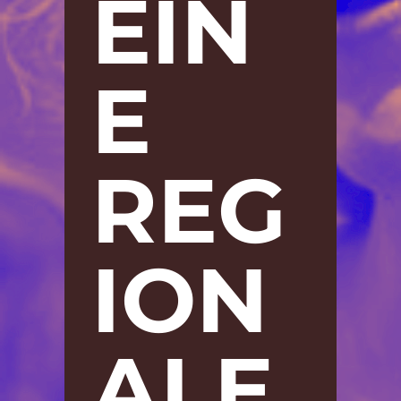
EIN
E
REG
ION
ALE