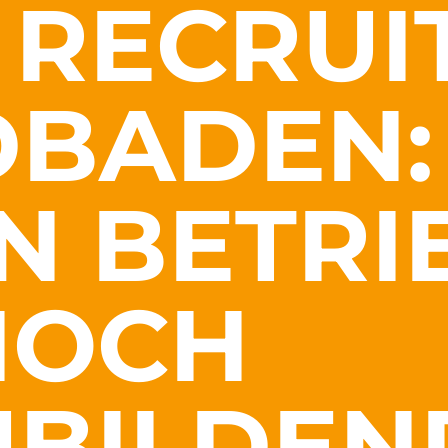
 RECRUI
DBADEN:
N BETRI
NOCH
UBILDEN