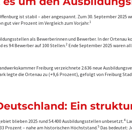
ht es um den Ausbildung
ffenburg ist stabil – aber angespannt. Zum 30. September 2025 w
1
n gut vier Prozent im Vergleich zum Vorjahr.
bildungsstellen als Bewerberinnen und Bewerber. In der Ortenau 
2
d es 94 Bewerber auf 100 Stellen.
Ende September 2025 waren all
Handwerkskammer Freiburg verzeichnete 2.636 neue Ausbildungsver
rk legte die Ortenau zu (+9,6 Prozent), gefolgt von Freiburg Sta
Deutschland: Ein struktu
4
ebiet blieben 2025 rund 54.400 Ausbildungsstellen unbesetzt.
Lau
5
 33 Prozent – nahe am historischen Höchststand.
Das bedeutet: J