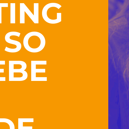
TING
 SO
EBE
DE