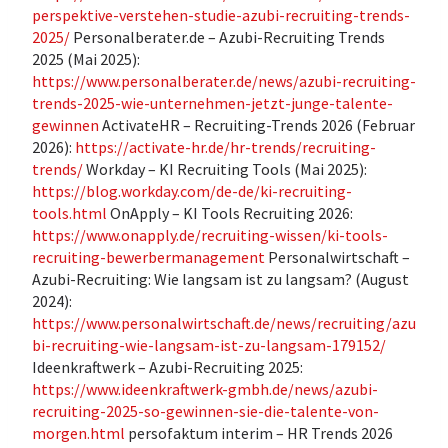
perspektive-verstehen-studie-azubi-recruiting-trends-
2025/
Personalberater.de – Azubi-Recruiting Trends
2025 (Mai 2025):
https://www.personalberater.de/news/azubi-recruiting-
trends-2025-wie-unternehmen-jetzt-junge-talente-
gewinnen
ActivateHR – Recruiting-Trends 2026 (Februar
2026):
https://activate-hr.de/hr-trends/recruiting-
trends/
Workday – KI Recruiting Tools (Mai 2025):
https://blog.workday.com/de-de/ki-recruiting-
tools.html
OnApply – KI Tools Recruiting 2026:
https://www.onapply.de/recruiting-wissen/ki-tools-
recruiting-bewerbermanagement
Personalwirtschaft –
Azubi-Recruiting: Wie langsam ist zu langsam? (August
2024):
https://www.personalwirtschaft.de/news/recruiting/azu
bi-recruiting-wie-langsam-ist-zu-langsam-179152/
Ideenkraftwerk – Azubi-Recruiting 2025:
https://www.ideenkraftwerk-gmbh.de/news/azubi-
recruiting-2025-so-gewinnen-sie-die-talente-von-
morgen.html
persofaktum interim – HR Trends 2026