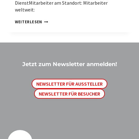
DienstMitarbeiter am Standort: Mitarbeiter
weltweit:
B
WEITERLESEN
U
N
D
E
S
P
O
L
Jetzt zum Newsletter anmelden!
I
Z
E
NEWSLETTER FÜR AUSSTELLER
I
A
NEWSLETTER FÜR BESUCHER
K
A
D
E
M
I
E