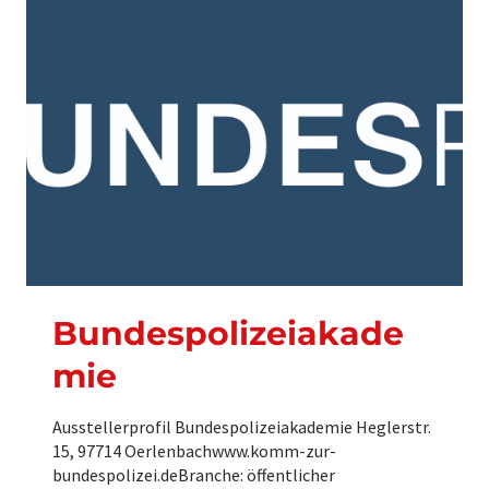
E
I
P
R
Ä
S
I
D
I
U
M
F
R
E
I
B
U
R
Bundespolizeiakade
G
mie
Ausstellerprofil Bundespolizeiakademie Heglerstr.
15, 97714 Oerlenbachwww.komm-zur-
bundespolizei.deBranche: öffentlicher